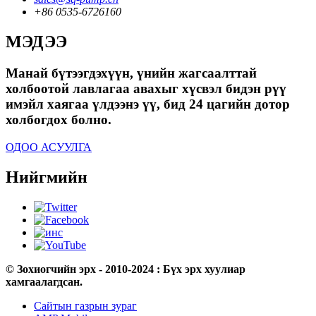
+86 0535-6726160
МЭДЭЭ
Манай бүтээгдэхүүн, үнийн жагсаалттай
холбоотой лавлагаа авахыг хүсвэл бидэн рүү
имэйл хаягаа үлдээнэ үү, бид 24 цагийн дотор
холбогдох болно.
ОДОО АСУУЛГА
Нийгмийн
© Зохиогчийн эрх - 2010-2024 : Бүх эрх хуулиар
хамгаалагдсан.
Сайтын газрын зураг