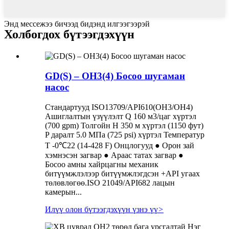
Энд мессежээ бичээд бидэнд илгээгээрэй
Холбогдох бүтээгдэхүүн
GD(S) – OH3(4) Босоо шугаман
насос
Стандартууд ISO13709/API610(OH3/OH4)
Ашиглалтын үзүүлэлт Q 160 м3/цаг хүртэл
(700 gpm) Толгойн H 350 м хүртэл (1150 фут)
P даралт 5.0 МПа (725 psi) хүртэл Температур
T -0℃22 (14-428 F) Онцлогууд ● Орон зай
хэмнэсэн загвар ● Араас татах загвар ●
Босоо амны хайрцагны механик
битүүмжлэлээр битүүмжлэгдсэн +API угаах
төлөвлөгөө.ISO 21049/API682 лацын
камерын...
Илүү олон бүтээгдэхүүн үзнэ үү
>