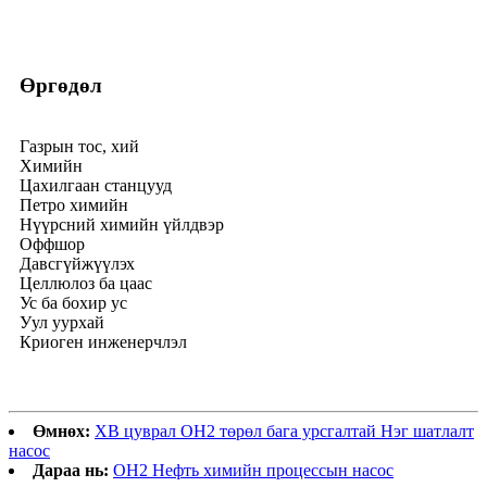
Өргөдөл
Газрын тос, хий
Химийн
Цахилгаан станцууд
Петро химийн
Нүүрсний химийн үйлдвэр
Оффшор
Давсгүйжүүлэх
Целлюлоз ба цаас
Ус ба бохир ус
Уул уурхай
Криоген инженерчлэл
Өмнөх:
XB цуврал OH2 төрөл бага урсгалтай Нэг шатлалт
насос
Дараа нь:
OH2 Нефть химийн процессын насос