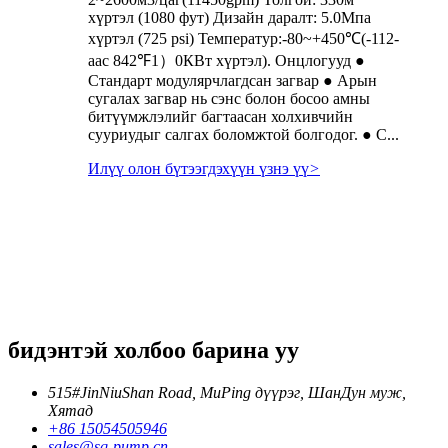
хүртэл (1080 фут) Дизайн даралт: 5.0Мпа
хүртэл (725 psi) Температур:-80~+450℃(-112-
аас 842℉1）0КВт хүртэл). Онцлогууд ●
Стандарт модулярчлагдсан загвар ● Арын
сугалах загвар нь сэнс болон босоо амны
битүүмжлэлийг багтаасан холхивчийн
сууриудыг салгах боломжтой болгодог. ● С...
Илүү олон бүтээгдэхүүн үзнэ үү
>
бидэнтэй холбоо барина уу
515#JinNiuShan Road, MuPing дүүрэг, ШанДун муж,
Хятад
+86 15054505946
sales@sq-pump.cn