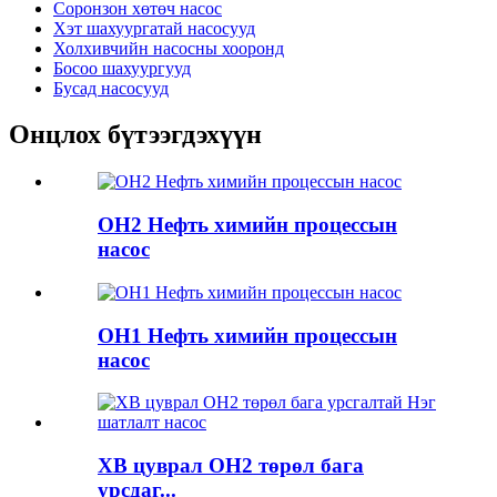
Соронзон хөтөч насос
Хэт шахуургатай насосууд
Холхивчийн насосны хооронд
Босоо шахуургууд
Бусад насосууд
Онцлох бүтээгдэхүүн
OH2 Нефть химийн процессын
насос
OH1 Нефть химийн процессын
насос
XB цуврал OH2 төрөл бага
урсдаг...