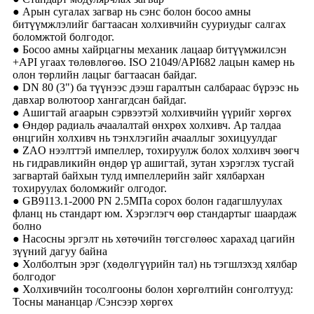
● Арын сугалах загвар нь сэнс болон босоо амны
битүүмжлэлийг багтаасан холхивчийн сууриудыг салгах
боломжтой болгодог.
● Босоо амны хайрцагны механик лацаар битүүмжилсэн
+API угаах төлөвлөгөө. ISO 21049/API682 лацын камер нь
олон төрлийн лацыг багтаасан байдаг.
● DN 80 (3") ба түүнээс дээш гаралтын салбараас бүрээс нь
давхар волютоор хангагдсан байдаг.
● Ашигтай агаарын сэрвээтэй холхивчийн үүрийг хөргөх
● Өндөр радиаль ачаалалтай өнхрөх холхивч. Ар талдаа
өнцгийн холхивч нь тэнхлэгийн ачааллыг зохицуулдаг
● ZAO нээлттэй импеллер, тохируулж болох холхивч зөөгч
нь гидравликийн өндөр үр ашигтай, зутан хэрэглэх тусгай
загвартай байхын тулд импеллерийн зайг хялбархан
тохируулах боломжийг олгодог.
● GB9113.1-2000 PN 2.5МПа сорох болон гадагшлуулах
фланц нь стандарт юм. Хэрэглэгч өөр стандартыг шаардаж
болно
● Насосны эргэлт нь хөтөчийн төгсгөлөөс харахад цагийн
зүүний дагуу байна
● Холболтын эрэг (хөдөлгүүрийн тал) нь тэгшлэхэд хялбар
болгодог
● Холхивчийн тосолгооны болон хөргөлтийн сонголтууд:
Тосны мананцар /Сэнсээр хөргөх