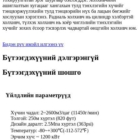
ашиглалтын хугацааг хангахын тулд тэнхлэгийн хүчийг
тэнцвэржүүлэхийн тулд тэнцвэрийн нүх ба лацын бөгжийг
хослуулан хэрэглэнэ. Радиаль холхивч нь цилиндр хэлбэртэй
холхивч, түлхэх холхивч нь хоёр чиглэлийн тэнхлэгийн
хүчийг зохих ёсоор тэсвэрлэх чадвартай өнцгийн холхивч юм.
Бидэн рүү имэйл илгээнэ үү
Бүтээгдэхүүний дэлгэрэнгүй
Бүтээгдэхүүний шошго
Үйлдлийн параметрүүд
Хүчин чадал: 2~2600м3/цаг (11450г/мин)
Толгой: 250м хүртэл (820 фут)
Дизайн даралт: 2.5Мпа хүртэл (363psi)
Температур: -80~+300℃(-112-572℉）
Эрчим хүч: ~ 1200 кВт