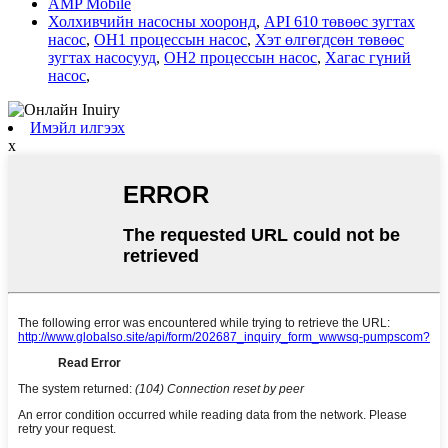
AMP Mobile
Холхивчийн насосны хооронд
,
API 610 төвөөс зугтах
насос
,
OH1 процессын насос
,
Хэт өлгөгдсөн төвөөс
зугтах насосууд
,
OH2 процессын насос
,
Хагас гүний
насос
,
Имэйл илгээх
x