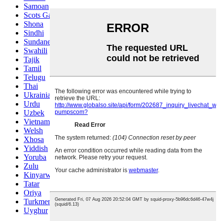
Samoan
Scots Gaelic
Shona
Sindhi
Sundanese
Swahili
Tajik
Tamil
Telugu
Thai
Ukrainian
Urdu
Uzbek
Vietnamese
Welsh
Xhosa
Yiddish
Yoruba
Zulu
Kinyarwanda
Tatar
Oriya
Turkmen
Uyghur