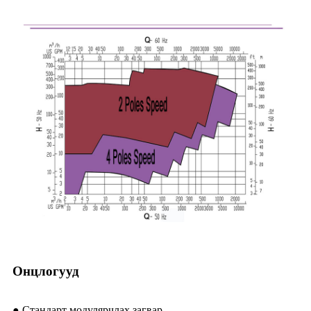
Онцлогууд
● Стандарт модулярчлах загвар