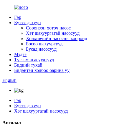
Гэр
Бүтээгдэхүүн
Соронзон хөтөч насос
Хэт шахуургатай насосууд
Холхивчийн насосны хооронд
Босоо шахуургууд
Бусад насосууд
Мэдээ
Түгээмэл асуултууд
Бидний тухай
Бидэнтэй холбоо барина уу
English
Гэр
Бүтээгдэхүүн
Хэт шахуургатай насосууд
Ангилал