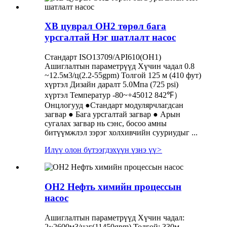
XB цуврал OH2 төрөл бага
урсгалтай Нэг шатлалт насос
Стандарт ISO13709/API610(OH1)
Ашиглалтын параметрүүд Хүчин чадал 0.8
~12.5м3/ц(2.2-55gpm) Толгой 125 м (410 фут)
хүртэл Дизайн даралт 5.0Мпа (725 psi)
хүртэл Температур -80~+45012 842℉）
Онцлогууд ●Стандарт модулярчлагдсан
загвар ● Бага урсгалтай загвар ● Арын
сугалах загвар нь сэнс, босоо амны
битүүмжлэл зэрэг холхивчийн сууриудыг ...
Илүү олон бүтээгдэхүүн үзнэ үү
>
OH2 Нефть химийн процессын
насос
Ашиглалтын параметрүүд Хүчин чадал:
2~2600м3/цаг(11450gpm) Толгой: 330м