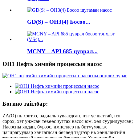
GD(S) – OH3(4) Босоо...
MCNY – API 685 цуврал...
OH1 Нефть химийн процессын насос
Богино тайлбар:
ZA(O) нь хэвтээ, радиаль хуваагдсан, нэг үе шаттай, нэг
сорох, хэт унжсан төвөөс зугтах насос юм. хөл суурилуулсан;
Насосны яндан, бүрээс, импеллер нь битүүмжлэх
цагирагуудаар хангагдсан бөгөөд тэдгээр нь хөндлөнгийн
тохируулгатай эрэг шургаар бэхлэгддэг. Холхивчийн